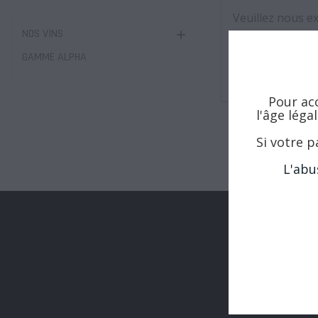
Veuillez nous e
NOS VINS

Effectuez une no
GAMME ALPHA
Pour acc
l'âge léga
Si votre p
L'abu