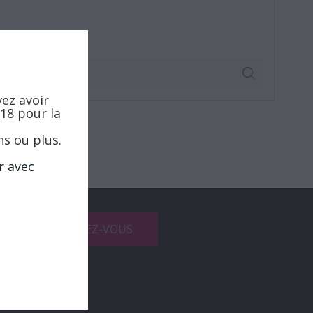
vez avoir
 18 pour la
ns ou plus.
r avec
fidentialité