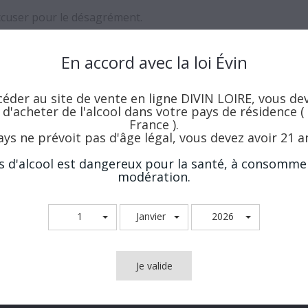
xcuser pour le désagrément.
uvelle recherche
En accord avec la loi Évin
éder au site de vente en ligne DIVIN LOIRE, vous de
l d'acheter de l'alcool dans votre pays de résidence (
France ).
ays ne prévoit pas d'âge légal, vous devez avoir 21 a
s d'alcool est dangereux pour la santé, à consomme
modération.
1
Janvier
2026
Vous pouvez vous désinscrire à tout moment.
Je valide
J'accepte les conditions générales et la politique de con